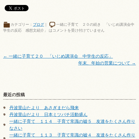
カテゴリー：
ブログ
｜
一緒に子育て ２０の続き 「いじめ講演会中
学生の反応 感想文紹介」 は
コメントを受け付けていません
←
一緒に子育て２０ 「いじめ講演会 中学生の反応」
年末、年始の営業について
→
最近の投稿
丹波里山たより あさぎまだら飛来
丹波里山だより 日本ミツバチ活動盛ん
一緒に子育て １１４ 子育て常識の嘘５ 友達をたくさん作り
なさい
一緒に子育て １１３ 子育て常識の嘘４ 友達をたくさん作り