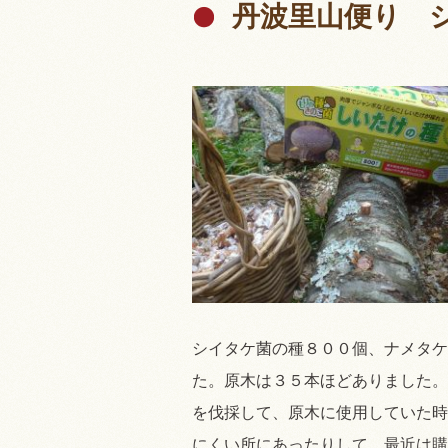
丹波里山便り 
シイタケ菌の種８００個、ナメタケ
た。原木は３５本ほどありました。
を伐採して、原木に使用していた時
にくい所にあったりして、最近は購