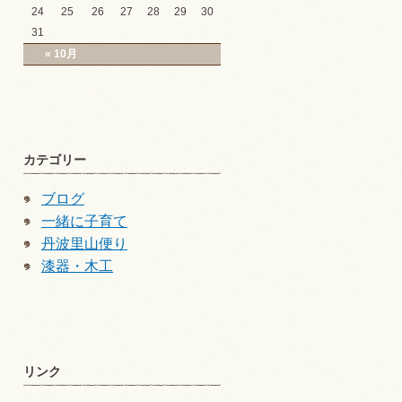
24
25
26
27
28
29
30
31
« 10月
カテゴリー
ブログ
一緒に子育て
丹波里山便り
漆器・木工
リンク