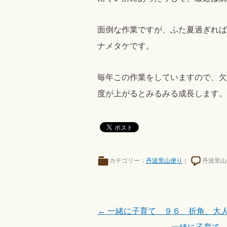
面倒な作業ですが、ふた夏過ぎれば
ナメタケです。
毎年この作業をしていますので、欠
度が上がるとみるみる成長します。
カテゴリー：
丹波里山便り
｜
丹波里山
←
一緒に子育て ９６ 折角、大