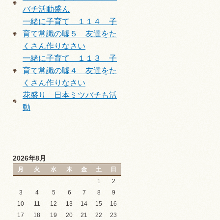
バチ活動盛ん
一緒に子育て １１４ 子
育て常識の嘘５ 友達をた
くさん作りなさい
一緒に子育て １１３ 子
育て常識の嘘４ 友達をた
くさん作りなさい
花盛り 日本ミツバチも活
動
2026年8月
月
火
水
木
金
土
日
1
2
3
4
5
6
7
8
9
10
11
12
13
14
15
16
17
18
19
20
21
22
23