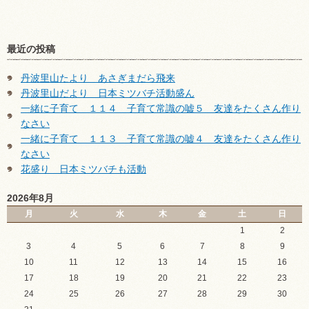
最近の投稿
丹波里山たより あさぎまだら飛来
丹波里山だより 日本ミツバチ活動盛ん
一緒に子育て １１４ 子育て常識の嘘５ 友達をたくさん作り
なさい
一緒に子育て １１３ 子育て常識の嘘４ 友達をたくさん作り
なさい
花盛り 日本ミツバチも活動
2026年8月
月
火
水
木
金
土
日
1
2
3
4
5
6
7
8
9
10
11
12
13
14
15
16
17
18
19
20
21
22
23
24
25
26
27
28
29
30