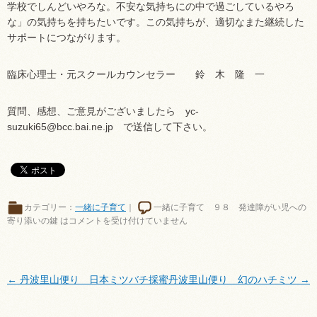
学校でしんどいやろな。不安な気持ちにの中で過ごしているやろ
な」の気持ちを持ちたいです。この気持ちが、適切なまた継続した
サポートにつながります。
臨床心理士・元スクールカウンセラー 鈴 木 隆 一
質問、感想、ご意見がございましたら yc-
suzuki65@bcc.bai.ne.jp で送信して下さい。
カテゴリー：
一緒に子育て
｜
一緒に子育て ９８ 発達障がい児への
寄り添いの鍵 は
コメントを受け付けていません
←
丹波里山便り 日本ミツバチ採蜜
丹波里山便り 幻のハチミツ
→