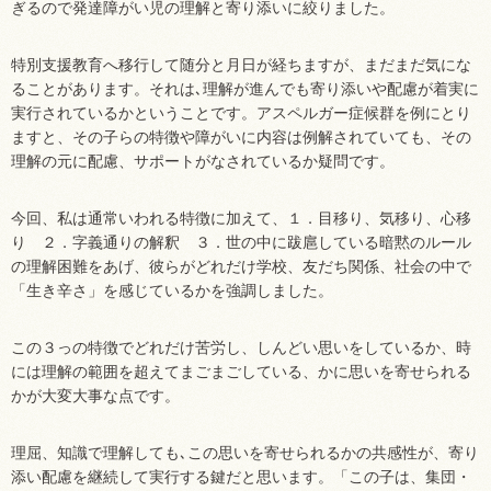
ぎるので発達障がい児の理解と寄り添いに絞りました。
特別支援教育へ移行して随分と月日が経ちますが、まだまだ気にな
ることがあります。それは､理解が進んでも寄り添いや配慮が着実に
実行されているかということです。アスペルガー症候群を例にとり
ますと、その子らの特徴や障がいに内容は例解されていても、その
理解の元に配慮、サポートがなされているか疑問です。
今回、私は通常いわれる特徴に加えて、１．目移り、気移り、心移
り ２．字義通りの解釈 ３．世の中に跋扈している暗黙のルール
の理解困難をあげ、彼らがどれだけ学校、友だち関係、社会の中で
「生き辛さ」を感じているかを強調しました。
この３っの特徴でどれだけ苦労し、しんどい思いをしているか、時
には理解の範囲を超えてまごまごしている、かに思いを寄せられる
かが大変大事な点です。
理屈、知識で理解しても､この思いを寄せられるかの共感性が、寄り
添い配慮を継続して実行する鍵だと思います。「この子は、集団・