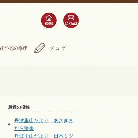
home
contact
金継ぎ・器の修理
ブログ
最近の投稿
丹波里山たより あさぎま
だら飛来
丹波里山だより 日本ミツ