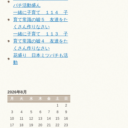
バチ活動盛ん
一緒に子育て １１４ 子
育て常識の嘘５ 友達をた
くさん作りなさい
一緒に子育て １１３ 子
育て常識の嘘４ 友達をた
くさん作りなさい
花盛り 日本ミツバチも活
動
2026年8月
月
火
水
木
金
土
日
1
2
3
4
5
6
7
8
9
10
11
12
13
14
15
16
17
18
19
20
21
22
23