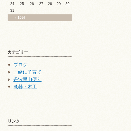
24
25
26
27
28
29
30
31
« 10月
カテゴリー
ブログ
一緒に子育て
丹波里山便り
漆器・木工
リンク