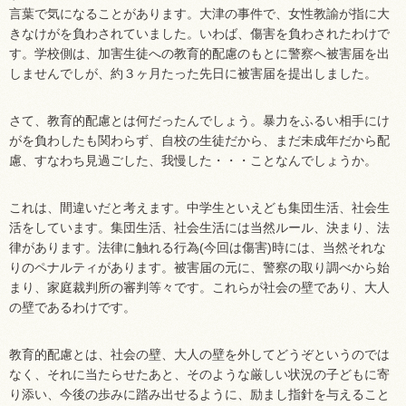
言葉で気になることがあります。大津の事件で、女性教諭が指に大
きなけがを負わされていました。いわば、傷害を負わされたわけで
す。学校側は、加害生徒への教育的配慮のもとに警察へ被害届を出
しませんでしが、約３ヶ月たった先日に被害届を提出しました。
さて、教育的配慮とは何だったんでしょう。暴力をふるい相手にけ
がを負わしたも関わらず、自校の生徒だから、まだ未成年だから配
慮、すなわち見過ごした、我慢した・・・ことなんでしょうか。
これは、間違いだと考えます。中学生といえども集団生活、社会生
活をしています。集団生活、社会生活には当然ルール、決まり、法
律があります。法律に触れる行為(今回は傷害)時には、当然それな
りのペナルティがあります。被害届の元に、警察の取り調べから始
まり、家庭裁判所の審判等々です。これらが社会の壁であり、大人
の壁であるわけです。
教育的配慮とは、社会の壁、大人の壁を外してどうぞというのでは
なく、それに当たらせたあと、そのような厳しい状況の子どもに寄
り添い、今後の歩みに踏み出せるように、励まし指針を与えること