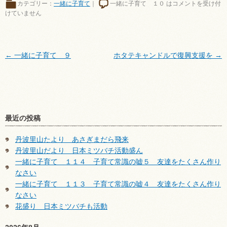
カテゴリー：
一緒に子育て
｜
一緒に子育て １０ は
コメントを受け付
けていません
←
一緒に子育て ９
ホタテキャンドルで復興支援を
→
最近の投稿
丹波里山たより あさぎまだら飛来
丹波里山だより 日本ミツバチ活動盛ん
一緒に子育て １１４ 子育て常識の嘘５ 友達をたくさん作り
なさい
一緒に子育て １１３ 子育て常識の嘘４ 友達をたくさん作り
なさい
花盛り 日本ミツバチも活動