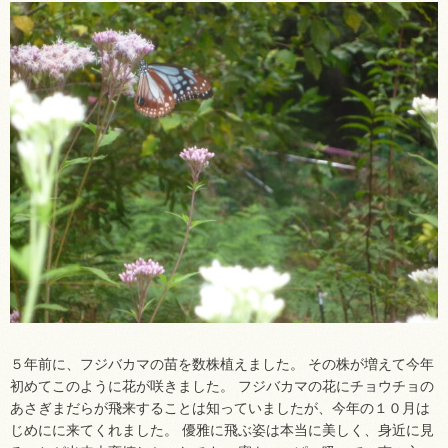
５年前に、フジバカマの苗を数株植えました。 その株が増えて今年
初めてこのように花が咲きました。 フジバカマの花にチョウチョの
あさぎまだらが飛来することは知っていましたが、今年の１０月は
じめにに来てくれました。 優雅に飛ぶ姿は本当に美しく、身近に見