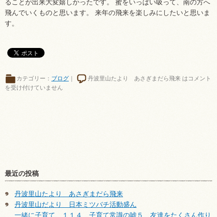
ることが出来大変嬉しかったです。 蜜をいっぱい吸って、南の方へ
飛んでいくものと思います。 来年の飛来を楽しみにしたいと思いま
す。
カテゴリー：
ブログ
｜
丹波里山たより あさぎまだら飛来 は
コメント
を受け付けていません
最近の投稿
丹波里山たより あさぎまだら飛来
丹波里山だより 日本ミツバチ活動盛ん
一緒に子育て １１４ 子育て常識の嘘５ 友達をたくさん作り