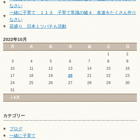
なさい
一緒に子育て １１３ 子育て常識の嘘４ 友達をたくさん作り
なさい
花盛り 日本ミツバチも活動
2022年10月
月
火
水
木
金
土
日
1
2
3
4
5
6
7
8
9
10
11
12
13
14
15
16
17
18
19
20
21
22
23
24
25
26
27
28
29
30
31
« 6月
カテゴリー
ブログ
一緒に子育て