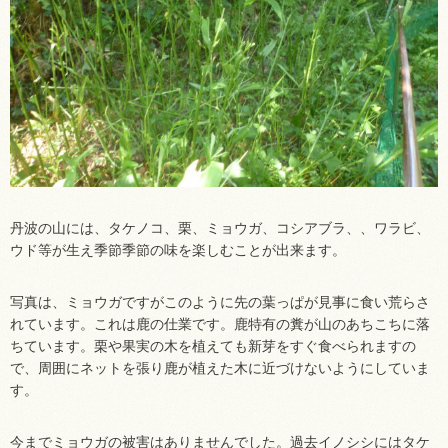
丹波の山には、タケノコ、栗、ミョウガ、コシアブラ、、ワラビ、
ウド等が生え季節季節の味を楽しむことが出来ます。
写真は、ミョウガですがこのように先の葉っぱが見事に食い荒らさ
れています。これは鹿の仕業です。鹿特有の糞が山のあちこちに落
ちています。栗や果実の木を植えても新芽をすぐ食べられますの
で、周囲にネットを張り鹿が植えた木に近づけないようにしていま
す。
今までミョウガの被害はありませんでした。過去イノシシにはタケ