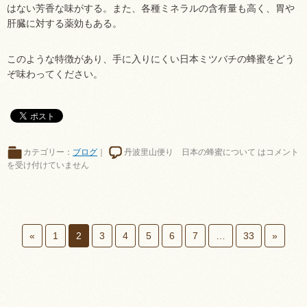
はない芳香な味がする。また、各種ミネラルの含有量も高く、胃や
肝臓に対する薬効もある。
このような特徴があり、手に入りにくい日本ミツバチの蜂蜜をどう
ぞ味わってください。
カテゴリー：
ブログ
｜
丹波里山便り 日本の蜂蜜について は
コメント
を受け付けていません
«
1
2
3
4
5
6
7
…
33
»