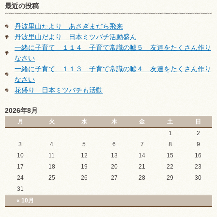
最近の投稿
丹波里山たより あさぎまだら飛来
丹波里山だより 日本ミツバチ活動盛ん
一緒に子育て １１４ 子育て常識の嘘５ 友達をたくさん作り
なさい
一緒に子育て １１３ 子育て常識の嘘４ 友達をたくさん作り
なさい
花盛り 日本ミツバチも活動
2026年8月
月
火
水
木
金
土
日
1
2
3
4
5
6
7
8
9
10
11
12
13
14
15
16
17
18
19
20
21
22
23
24
25
26
27
28
29
30
31
« 10月