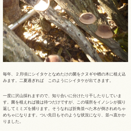
毎年、２月頃にシイタケとなめたけの菌をクヌギや楢の木に植え込
みます。二夏過ぎれば このようにシイタケが出てきます。
一度に沢山採れますので、知り合いに分けたり干したりしていま
す。菌を植えれば後は待つだけですが、この場所をイノシシが掘り
返してミミズを捕ります。そうなれば折角並べた木が倒されめちゃ
めちゃになります。つい先日もそのような状況になり、並べ直かか
りました。