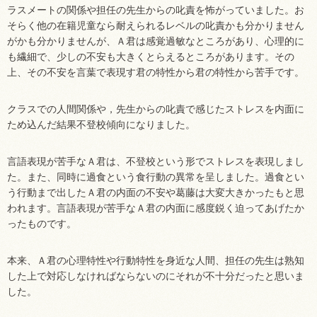
ラスメートの関係や担任の先生からの叱責を怖がっていました。お
そらく他の在籍児童なら耐えられるレベルの叱責かも分かりません
がかも分かりませんが、Ａ君は感覚過敏なところがあり、心理的に
も繊細で、少しの不安も大きくとらえるところがあります。その
上、その不安を言葉で表現す君の特性から君の特性から苦手です。
クラスでの人間関係や，先生からの叱責で感じたストレスを内面に
ため込んだ結果不登校傾向になりました。
言語表現が苦手なＡ君は、不登校という形でストレスを表現しまし
た。また、同時に過食という食行動の異常を呈しました。過食とい
う行動まで出したＡ君の内面の不安や葛藤は大変大きかったもと思
われます。言語表現が苦手なＡ君の内面に感度鋭く迫ってあげたか
ったものです。
本来、Ａ君の心理特性や行動特性を身近な人間、担任の先生は熟知
した上で対応しなければならないのにそれが不十分だったと思いま
した。