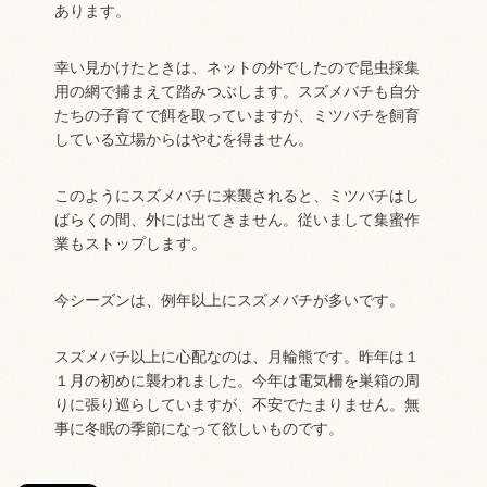
あります。
幸い見かけたときは、ネットの外でしたので昆虫採集
用の網で捕まえて踏みつぶします。スズメバチも自分
たちの子育てで餌を取っていますが、ミツバチを飼育
している立場からはやむを得ません。
このようにスズメバチに来襲されると、ミツバチはし
ばらくの間、外には出てきません。従いまして集蜜作
業もストップします。
今シーズンは、例年以上にスズメバチが多いです。
スズメバチ以上に心配なのは、月輪熊です。昨年は１
１月の初めに襲われました。今年は電気柵を巣箱の周
りに張り巡らしていますが、不安でたまりません。無
事に冬眠の季節になって欲しいものです。