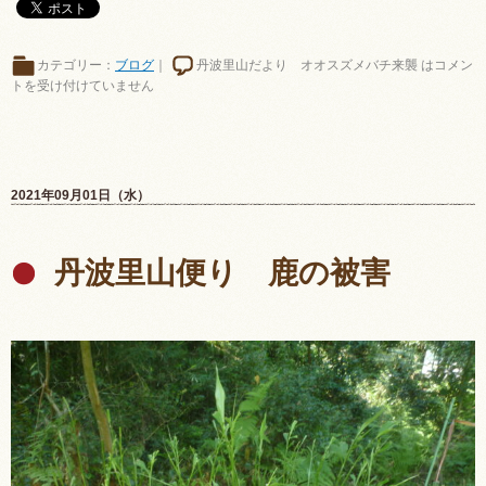
カテゴリー：
ブログ
｜
丹波里山だより オオスズメバチ来襲 は
コメン
トを受け付けていません
2021年09月01日（水）
丹波里山便り 鹿の被害