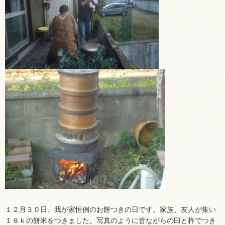
１２月３０日、我が家恒例のお餅つきの日です。家族、友人が集い
１８ｋの餅米をつきました。写真のように昔ながらの臼と杵でつき