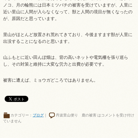
ノコ、月の輪熊には日本ミツバチの被害を受けていますが、人里に
近い里山に人間が入らなくなって、獣と人間の境目が無くなったの
が、原因だと思っています。
里山がほとんど放置され荒れてきており、今後ますます獣が人里に
出没することになるのと思います。
山ふもとに近い田んぼ畑は、背の高いネットや電気柵を張り巡ら
し、その対策と維持に大変な労力と出費が必要です。
被害に遭えば、ミョウガどころではありません。
カテゴリー：
ブログ
｜
丹波里山便り 鹿の被害 は
コメントを受け付け
ていません