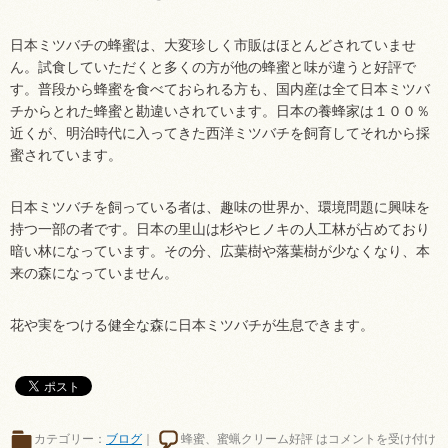
日本ミツバチの蜂蜜は、大変珍しく市販はほとんどされていませ
ん。試食していただくと多くの方が他の蜂蜜と味が違うと好評で
す。普段から蜂蜜を食べておられる方も、国内産は全て日本ミツバ
チからとれた蜂蜜と勘違いされています。日本の養蜂家は１００％
近くが、明治時代に入ってきた西洋ミツバチを飼育してそれから採
蜜されています。
日本ミツバチを飼っている者は、趣味の世界か、環境問題に興味を
持つ一部の者です。日本の里山は杉やヒノキの人工林が占めており
暗い林になっています。その分、広葉樹や落葉樹が少なくなり、本
来の森になっていません。
花や実をつける健全な森に日本ミツバチが生息できます。
カテゴリー：
ブログ
｜
蜂蜜、蜜蝋クリーム好評 は
コメントを受け付け