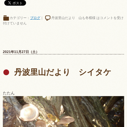
カテゴリー：
ブログ
｜
丹波里山だより 山も冬模様 は
コメントを受け
付けていません
2021年11月27日（土）
丹波里山だより シイタケ
たたん