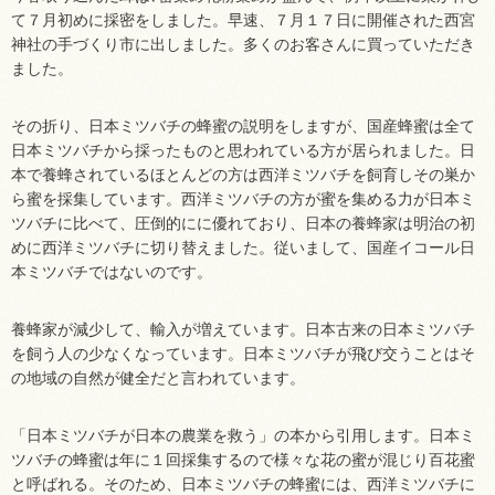
て７月初めに採密をしました。早速、７月１７日に開催された西宮
神社の手づくり市に出しました。多くのお客さんに買っていただき
ました。
その折り、日本ミツバチの蜂蜜の説明をしますが、国産蜂蜜は全て
日本ミツバチから採ったものと思われている方が居られました。日
本で養蜂されているほとんどの方は西洋ミツバチを飼育しその巣か
ら蜜を採集しています。西洋ミツバチの方が蜜を集める力が日本ミ
ツバチに比べて、圧倒的にに優れており、日本の養蜂家は明治の初
めに西洋ミツバチに切り替えました。従いまして、国産イコール日
本ミツバチではないのです。
養蜂家が減少して、輸入が増えています。日本古来の日本ミツバチ
を飼う人の少なくなっています。日本ミツバチが飛び交うことはそ
の地域の自然が健全だと言われています。
「日本ミツバチが日本の農業を救う」の本から引用します。日本ミ
ツバチの蜂蜜は年に１回採集するので様々な花の蜜が混じり百花蜜
と呼ばれる。そのため、日本ミツバチの蜂蜜には、西洋ミツバチに