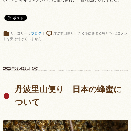
カテゴリー：
ブログ
｜
丹波里山便り クヌギに集まる虫たち は
コメン
トを受け付けていません
2021年07月21日（水）
丹波里山便り 日本の蜂蜜に
ついて