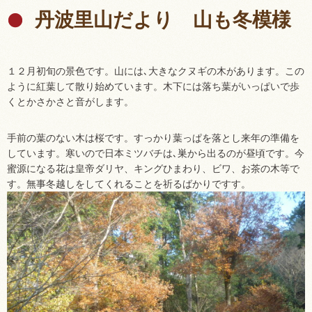
丹波里山だより 山も冬模様
１２月初旬の景色です。山には､大きなクヌギの木があります。この
ように紅葉して散り始めています。木下には落ち葉がいっぱいで歩
くとかさかさと音がします。
手前の葉のない木は桜です。すっかり葉っぱを落とし来年の準備を
しています。寒いので日本ミツバチは､巣から出るのが昼頃です。今
蜜源になる花は皇帝ダリヤ、キングひまわり、ビワ、お茶の木等で
す。無事冬越しをしてくれることを祈るばかりですす。