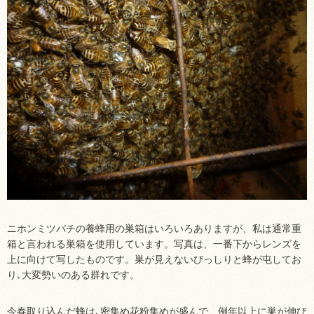
ニホンミツバチの養蜂用の巣箱はいろいろありますが、私は通常重
箱と言われる巣箱を使用しています。写真は、一番下からレンズを
上に向けて写したものです。巣が見えないびっしりと蜂が屯してお
り､大変勢いのある群れです。
今春取り込んだ蜂は､密集め花粉集めが盛んで、例年以上に巣が伸び