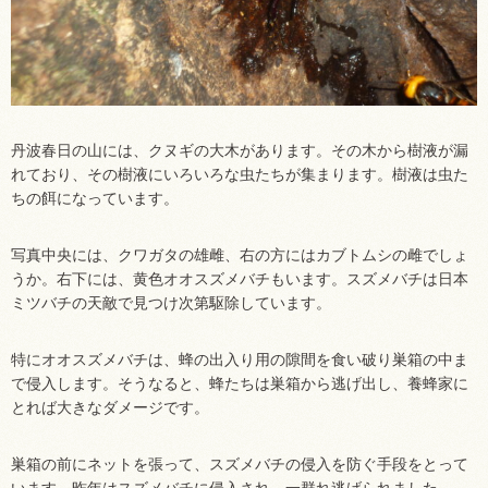
丹波春日の山には、クヌギの大木があります。その木から樹液が漏
れており、その樹液にいろいろな虫たちが集まります。樹液は虫た
ちの餌になっています。
写真中央には、クワガタの雄雌、右の方にはカブトムシの雌でしょ
うか。右下には、黄色オオスズメバチもいます。スズメバチは日本
ミツバチの天敵で見つけ次第駆除しています。
特にオオスズメバチは、蜂の出入り用の隙間を食い破り巣箱の中ま
で侵入します。そうなると、蜂たちは巣箱から逃げ出し、養蜂家に
とれば大きなダメージです。
巣箱の前にネットを張って、スズメバチの侵入を防ぐ手段をとって
います。昨年はスズメバチに侵入され、一群れ逃げられました。